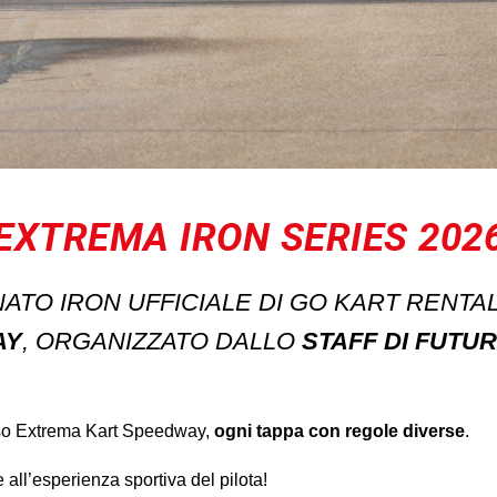
EXTREMA IRON SERIES 202
NATO IRON UFFICIALE DI GO KART RENTA
AY
, ORGANIZZATO DALLO
STAFF DI FUTU
sso Extrema Kart Speedway,
ogni tappa con regole diverse
.
 all’esperienza sportiva del pilota!