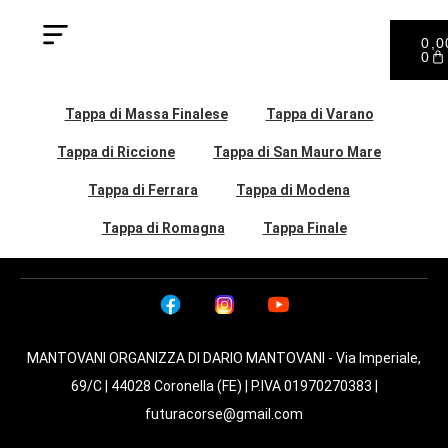
0,
0
Tappa di Massa Finalese
Tappa di Varano
Tappa di Riccione
Tappa di San Mauro Mare
Tappa di Ferrara
Tappa di Modena
Tappa di Romagna
Tappa Finale
MANTOVANI ORGANIZZA DI DARIO MANTOVANI - Via Imperiale,
69/C | 44028 Coronella (FE) | P.IVA 01970270383 |
futuracorse@gmail.com