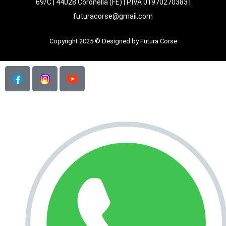
69/C | 44028 Coronella (FE) | P.IVA 01970270383 |
futuracorse@gmail.com
Copyright 2025 © Designed by Futura Corse