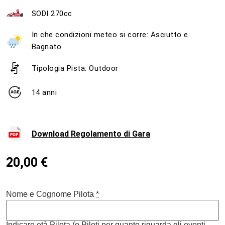
SODI 270cc
In che condizioni meteo si corre: Asciutto e
Bagnato
Tipologia Pista: Outdoor
14 anni
Download Regolamento di Gara
20,00
€
Nome e Cognome Pilota
*
Indicare età Pilota (o Piloti per quanto riguarda gli eventi